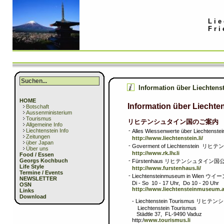
Lie
Fri
Information über Liechtens
HOME
Information über Liechte
Botschaft
Aussenministerium
Tourismus
リヒテンシュタイン国のご案内
Allgemeine Info
Liechtenstein Info
-
Alles Wiessenwerte über Lie
Zeitungen
http://www.liechtenstein.li/
über Japan
-
Goverment of Liechtenstein
Über uns
http://www.rk.llv.li
Food / Essen
Georgs Kochbuch
-
Fürstenhaus リヒテンシュタイン
Life Style
http://www.furstenhaus.li/
Termine / Events
-
Liechtensteinmuseum in Wi
NEWSLETTER
Di - So 10 - 17 Uhr, Do 10 - 20 Uhr
OSN
http://www.liechtensteinmuseum.a
Links
Download
-
Liechtenstein Tourismus 
Liechtenstein Tourismus
Städtle 37, FL-9490 Vaduz
http:/
www.tourismus.li