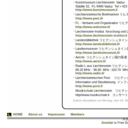
-
Kunstmuseum Liechtenstein
Städtle 32, FL-9490 Vaduz Tel + 423
http://www.kunstmuseum.li
-
Liechtensteinische Briefmar
http://www.pwz.li/
-
FL - Verband und Organis
http://www.welcome.li/
-
Liechtenstein-Institut forsc
http://www.liechtenstein-institut.li
-
Landesbibliothek リヒテンシュ
http://www.landesbibliotek.li/
-
Landesmuseum リヒテンシュタイ
http://www.landesmuseum.li/
-
Aerzte リヒテンシュタイン国の医者
http://www.aerzte.li/
-
Radio L aus Liechtenstein
89.20 MHz - 96.90 MHz -103.70 MH
http://www.radio.li/
-
Liechtensteinischen Post
Information und Diestleistung
http://www.post.li
Musikschule Liechtenstei
http//www.musikschule.li コン
Zuletzt aktualisiert am Montag, den 04. 
HOME
About us
Impressum
Members
© 2
Joomla!
is Free S