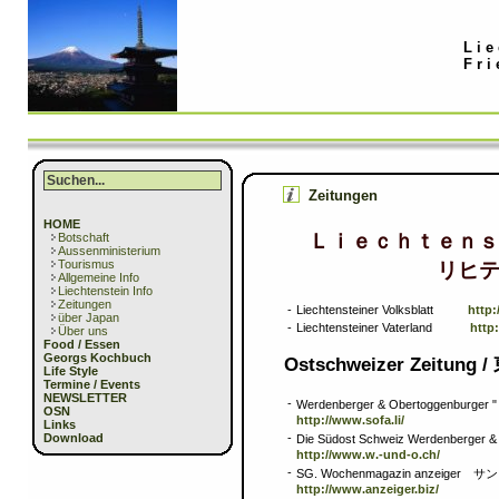
Lie
Fri
Zeitungen
HOME
Ｌｉｅｃｈｔｅｎｓ
Botschaft
Aussenministerium
Tourismus
リヒ
Allgemeine Info
Liechtenstein Info
Zeitungen
-
Liechtensteiner Volksblatt
http:
über Japan
-
Liechtensteiner Vaterland
http:
Über uns
Food / Essen
Georgs Kochbuch
Ostschweizer Zeitu
Life Style
Termine / Events
NEWSLETTER
-
Werdenberger & Obertoggenburge
OSN
http://www.sofa.li/
Links
-
Download
Die Südost Schweiz Werdenberger
http://www.w.-und-o.ch/
-
SG. Wochenmagazin anzeig
http://www.anzeiger.biz/