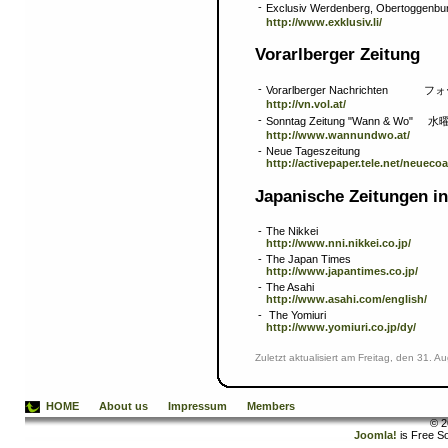
-
Exclusiv Werdenberg, Obertogg
http://www.exklusiv.li/
Vorarlberger Zei
-
Vorarlberger Nachricht
http://vn.vol.at/
-
Sonntag Zeitung "Wann & W
http://www.wannundwo.at/
-
Neue Tageszeitung
http://activepaper.tele.net/neuecoa
Japanische Zeitunge
-
The Nikkei
http://www.nni.nikkei.co.jp/
-
The Japan Times
http://www.japantimes.co.jp/
-
The Asahi
http://www.asahi.com/english/
-
The Yomiuri
http://www.yomiuri.co.jp/dy/
Zuletzt aktualisiert am Freitag, den 31. 
HOME
About us
Impressum
Members
© 2
Joomla!
is Free S