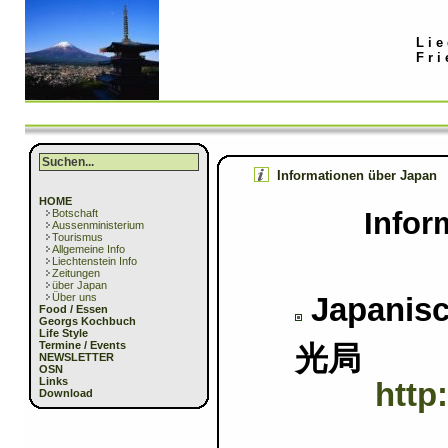
Lie
Fri
Informationen über Japan
HOME
Info
Botschaft
Aussenministerium
Tourismus
Allgemeine Info
Liechtenstein Info
Zeitungen
über Japan
Über uns
Japanis
Food / Essen
Georgs Kochbuch
Life Style
Termine / Events
光局
NEWSLETTER
OSN
Links
http
Download