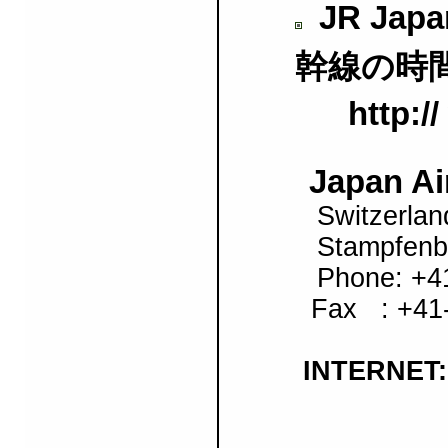
JR Japa
幹線の時
http:/
Japan Air
Switzerlan
Stampfenbach
Phone: +41
Fax : +41-
INTERNET: