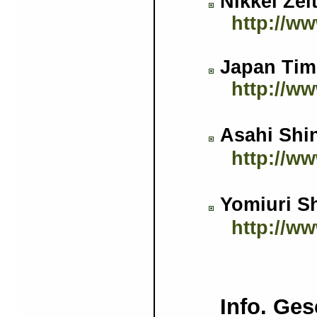
Nikkei Ze
http://ww
Japan Ti
http://ww
Asahi Sh
http://w
Yomiuri 
http://ww
Info. Ge