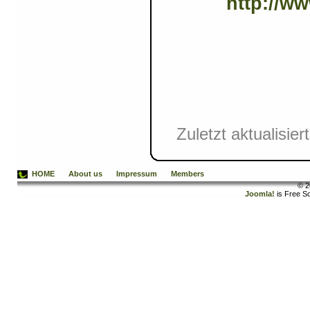
http://ww
Zuletzt aktualisi
HOME
About us
Impressum
Members
© 2
Joomla!
is Free S