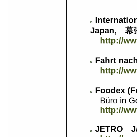
Internati
Japan, 
http://w
Fahrt n
http://w
Foodex (
Büro in Gen
http://ww
JETRO Jap