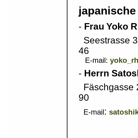
japanische
-
Frau Yoko R
Seestrasse 3
46
yoko_r
E-mail:
-
Herrn Satos
Fäschgasse 2
90
:
satoshi
E-mail