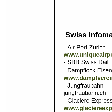
Swiss infom
-
Air Port
www.uniqueairp
- SBB Sw
- Dampflo
www.dampfverei
- Jung
jungfraubahn.ch
- Glacier
www.glaciereexp