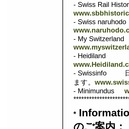
- Swiss 
www.sbbhistoric
- Swiss 
www.naruhodo.
-
My Swi
www.myswitzerl
-
Heid
www.Heidiland.
-
Swissinfo
www.swiss
ます。
- Minimundus
w
*********************
Informat
*
のご案内：