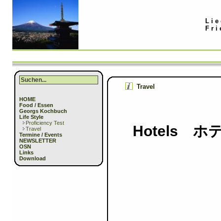
Lie
Fri
Travel
HOME
Food / Essen
Georgs Kochbuch
Life Style
Proficiency Test
Hotels ホテ
Travel
Termine / Events
NEWSLETTER
OSN
Links
Download