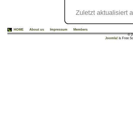
Zuletzt aktualisier
HOME
About us
Impressum
Members
© 2
Joomla!
is Free S