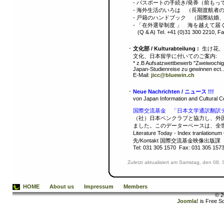
- パスポートの手続き/発券（前もって連絡
- 海外生活のいろは （長期渡航者
- 戸籍のハンドブック （国際結婚
- 「在外選挙制度 」 海を越えて届
(Q & A) Tel. +41 (0)31 300 2210, Fa
-
文化部 / Kulturabteilung :
生け花、茶道、 
文化、日本留学に付いてのご案内:
* z.B Aufsatzwettbewerb "Zweiwochi
Japan-Studienreise zu gewinnen ect..
E-Mail:
jicc@bluewin.ch
-
Neue Nachrichten / ニュース !!!
von Japan Information and Cultural 
国際交流基金 「日本文学通訳翻訳データーベース
（社）日本ペンクラブと協力し、外
ました。このデーターベースは、全世界の皆様に無償で
Literature Today - Index tranlati
先/Kontakt 国際交流基金映像出版課 日本文
Tel: 031 305 1570 Fax: 031 305 15
Zuletzt aktualisiert am Samstag, den 08
HOME
About us
Impressum
Members
© 2
Joomla!
is Free S