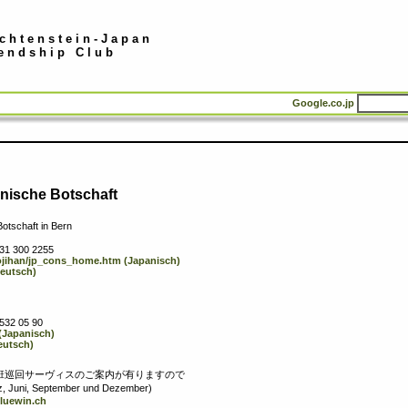
chtenstein-Japan
endship Club
Google.co.jp
che Botschaft
chaft in Bern
)31 300 2255
ojihan/jp_cons_home.htm (Japanisch)
Deutsch)
 532 05 90
 (Japanisch)
eutsch)
事班巡回サーヴィスのご案内が有りますので
ni, September und Dezember)
luewin.ch