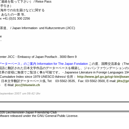
を取って下さい） / Reise Pass
の手引き）
、海外での出生届けなどに関する
くあなたの一票 等。
x +41 (0)31 300 2256
/ Japan Information- und Kulturzentrum (JICC)
ge
..
Center JICC - Embassy of Japan Postfach . 3000 Bern 9
」のご案内 Information for The Japan Fondation
この度、国際交流基金（The Jap
国語に翻訳された日本文学作品のデーターベースを構築し、ジャパンファウンデーションの
ご覧頂く事が可能です。 - Japanese Literature in Foreign Languages 1945-19
onum Cumulative Index since 1979 UNESCO Adress/ 住所：
http://www.jpf.go.jp/cgi-bin/jlsear
学翻訳データーベース係, Tel: 03-5562‐3535、Fax: 03-5562-3500, E-mail:
jilts@jp
73 E-Mail:
jicc@bluewin.ch
. September 2007 um 09:42 Uhr
026 Liechtenstein-Japan Friendship Club
oftware released under the GNU General Public License.