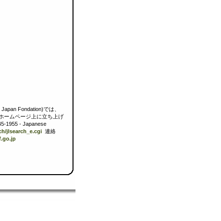
an Fondation)では、
ホームページ上に立ち上げ
55 - Japanese
ch/jlsearch_e.cgi
連絡
f.go.jp