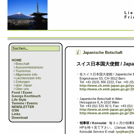
Lie
Fri
Japanische Botschaft
HOME
スイス日本国大使館 / Japanis
Botschaft
Aussenministerium
Tourismus
-
在スイス日本国大使館 / Japanische Bots
Allgemeine Info
Liechtenstein Info
Engestrasse 53, CH-3012 Bern
Zeitungen
Tel. +41 (0)31 300 2222, Fax: +41 (0
über Japan
http://www.ch.emb-japan.go.jp/ry
Über uns
http://www.ch.emb-japan.go.jp/ (
Food / Essen
Georgs Kochbuch
-
Japanische Botschaft in Wien
Life Style
Hessgasse 6, A-1010 Wien
Termine / Events
Tel: +43 (0)1 531 92 0, Fax: +43 (0)1
NEWSLETTER
http://www.at.emb-japan.go.jp/jp/
OSN
http://www.at.emb-japan.go.jp/ (D
Links
Download
-
領事班 / Konsulat
: 毎３ヶ月の領
HPを時々見て下さい。 (Januar, März, Ju
Konsulät Service E-mail:
ryojihan@b