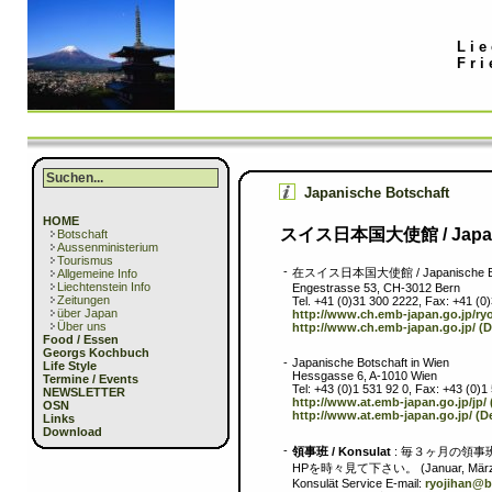
Lie
Fri
Japanische Botschaft
HOME
スイス日本国大使館 / Japanis
Botschaft
Aussenministerium
Tourismus
-
在スイス日本国大使館 / Japanische Bots
Allgemeine Info
Liechtenstein Info
Engestrasse 53, CH-3012 Bern
Zeitungen
Tel. +41 (0)31 300 2222, Fax: +41 (0
über Japan
http://www.ch.emb-japan.go.jp/ry
Über uns
http://www.ch.emb-japan.go.jp/ (
Food / Essen
Georgs Kochbuch
-
Japanische Botschaft in Wien
Life Style
Hessgasse 6, A-1010 Wien
Termine / Events
Tel: +43 (0)1 531 92 0, Fax: +43 (0)1
NEWSLETTER
http://www.at.emb-japan.go.jp/jp/
OSN
http://www.at.emb-japan.go.jp/ (D
Links
Download
-
領事班 / Konsulat
: 毎３ヶ月の領
HPを時々見て下さい。 (Januar, März, Ju
Konsulät Service E-mail:
ryojihan@b