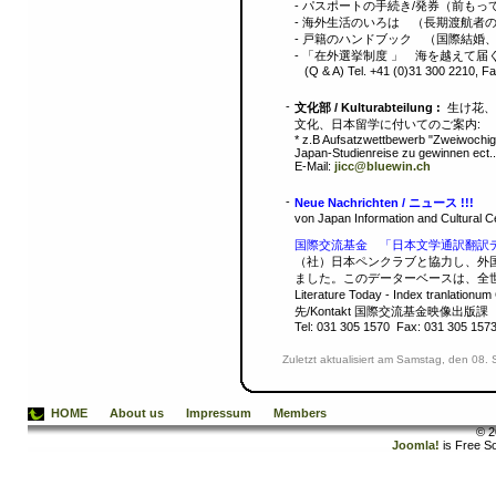
- パスポートの手続き/発券（前もって連絡
- 海外生活のいろは （長期渡航者
- 戸籍のハンドブック （国際結婚
- 「在外選挙制度 」 海を越えて届
(Q & A) Tel. +41 (0)31 300 2210, Fa
-
文化部 / Kulturabteilung :
生け花、茶道、 
文化、日本留学に付いてのご案内:
* z.B Aufsatzwettbewerb "Zweiwochi
Japan-Studienreise zu gewinnen ect..
E-Mail:
jicc@bluewin.ch
-
Neue Nachrichten / ニュース !!!
von Japan Information and Cultural 
国際交流基金 「日本文学通訳翻訳データーベース
（社）日本ペンクラブと協力し、外
ました。このデーターベースは、全世界の皆様に無償で
Literature Today - Index tranlati
先/Kontakt 国際交流基金映像出版課 日本文
Tel: 031 305 1570 Fax: 031 305 15
Zuletzt aktualisiert am Samstag, den 08
HOME
About us
Impressum
Members
© 2
Joomla!
is Free S